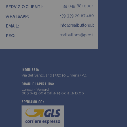
+39 049 8840004
SERVIZIO CLIENTI:
+39 339 20 87 480
WHATSAPP:
info@realbuttons.it
EMAIL:
realbuttons@pec.it
PEC:
INDIRIZZO:
Via del Santo, 146 | 35010 Limena (PD)
ORARI DI APERTURA:
Lunedì - Venerdì
08.30-13.00 e dalle 14.00 alle 17.00
SPEDIAMO CON: