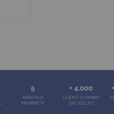
5
+ 4.000
MARCHI DI
CLIENTI CI HANNO
A
L
PROPRIETA'
GIA' SCELTO