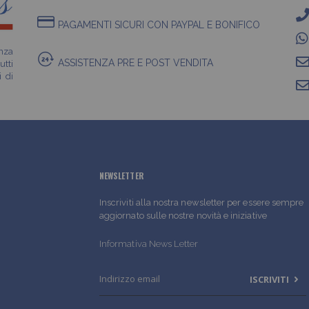
PAGAMENTI SICURI CON PAYPAL E BONIFICO
enza
ASSISTENZA PRE E POST VENDITA
utti
i di
NEWSLETTER
Inscriviti alla nostra newsletter per essere sempre
aggiornato sulle nostre novità e iniziative
Informativa News Letter
ISCRIVITI
I