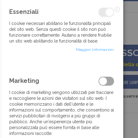
Salta
Essenziali
al
contenuto
Chiudi
I cookie necessari abilitano le funzionalità principali
del sito web. Senza questi cookie il sito non può
funzionare correttamente. Aiutano a rendere fruibile
30 ANNI DI TRADIZIONE ED ESPERIENZA
un sito web abilitando le funzionalità di base.
Maggiori Informazioni
ACCESSOR
Gentile cliente, a causa della 
Marketing
HOME
BOTTONI
ACCESSORI
CHIUSURE LAM
I cookie di marketing vengono utilizzati per tracciare
HOME
CHIUSURE LAMPO
ACCESSORI
TIRALAMPO M
e raccogliere le azioni dei visitatori sul sito web. I
cookie memorizzano i dati dell'utente e le
informazioni sul comportamento, che consentono ai
Vai
servizi pubblicitari di rivolgersi a più gruppi di
alla
pubblico. Anche un'esperienza utente più
fine
personalizzata può essere fornita in base alle
della
informazioni raccolte.
galleria