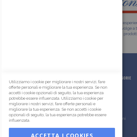
Siamo una realtà che vanta oltre trent'anni di esperi
nel settore della moda. Il nostro shop online si rivolge a t
gli specialisti del mondo fashion che cercano prodott
alta qualità con finiture premium esclusive.
SCELTA RAPIDA
PRINCIPALI CATEGORIE
Utilizziamo i cookie per migliorare i nostri servizi, fare
offerte personali e migliorare la tua esperienza. Se non
Azienda
Bottoni
accetti i cookie opzionali di seguito, la tua esperienza
Contatti
Accessori
potrebbe essere influenzata. Utilizziamo i cookie per
migliorare i nostri servizi, fare offerte personali e
Il mio account
Zip e cerniere
migliorare la tua esperienza. Se non accetti i cookie
I miei ordini
Passamaneria
opzionali di seguito, la tua esperienza potrebbe essere
Ricerca avanzata
Tessuti americani
influenzata.
ACCETTA I COOKIES