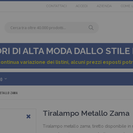
CONTATTACI
ACCEDI
AZIENDA
COME 
Cerca
tra
Cerca
oltre
40.000
I DI ALTA MODA DALLO STILE
tra
prodotti...
40.000
continua variazione dei listini, alcuni prezzi esposti p
articoli
PO
in
ETALLO ZAMA
pronta
consegna
Tiralampo Metallo Zama
Tiralampo metallo zama, tiretto disponibile in