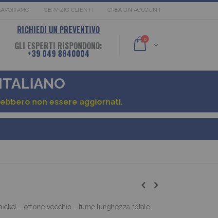
LAVORIAMO
SERVIZIO CLIENTI
CREA UN ACCOUNT
RICHIEDI UN PREVENTIVO
elementi
0
GLI ESPERTI RISPONDONO:
Cart
+39 049 8840004
 ITALIANO
otrebbero non essere aggiornati.
 nickel - ottone vecchio - fumè lunghezza totale