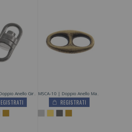
Cerniera Spirale Nylon Catena 4 Fissa
Agganciatura Con Strass In Vetro Di Cristallo
Fibbia Rettangolare In Metallo Zama
MSCA-15 | Doppio Anello Girevole
MSCA-10 | Doppio Anello Maglia Marina
REGISTRATI
REGISTRATI