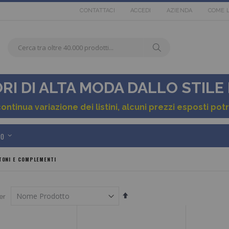
CONTATTACI
ACCEDI
AZIENDA
COME 
Cerca
tra
Cerca
oltre
40.000
I DI ALTA MODA DALLO STILE
tra
prodotti...
40.000
continua variazione dei listini, alcuni prezzi esposti p
articoli
PO
in
ONI E COMPLEMENTI
pronta
consegna
Imposta
er
la
direzione
decrescente