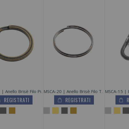
Cursore Catena 10 Autobloccante
REGISTRATI
REGISTRATI
Cursore Catena 10 Autobloccante
REGISTRATI
REGISTRATI
Cerniera Invisibile Catena 3 Divisibile
MSCA-25 | Anello Brisè Filo Piatto
MSCA-20 | Anello Brisè Filo Tondo
REGISTRATI
REGISTRATI
REGISTRATI
REGISTRATI