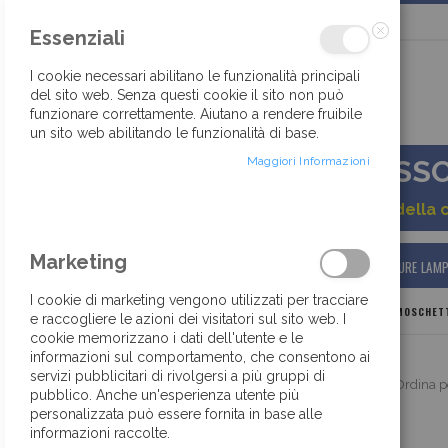
Salta
Essenziali
al
contenuto
Chiudi
I cookie necessari abilitano le funzionalità principali
del sito web. Senza questi cookie il sito non può
funzionare correttamente. Aiutano a rendere fruibile
30 ANNI DI TRADIZIONE ED ESPERIENZA
un sito web abilitando le funzionalità di base.
Maggiori Informazioni
ACCESSOR
Gentile cliente, a causa della 
Marketing
HOME
BOTTONI
ACCESSORI
CHIUSURE LAM
I cookie di marketing vengono utilizzati per tracciare
HOME
ACCESSORI
COMPONENTI MODA
MOSCHETT
e raccogliere le azioni dei visitatori sul sito web. I
cookie memorizzano i dati dell'utente e le
informazioni sul comportamento, che consentono ai
servizi pubblicitari di rivolgersi a più gruppi di
PREZZO A CONFEZIONE
Ordina p
pubblico. Anche un'esperienza utente più
personalizzata può essere fornita in base alle
informazioni raccolte.
FAMIGLIA COLORE