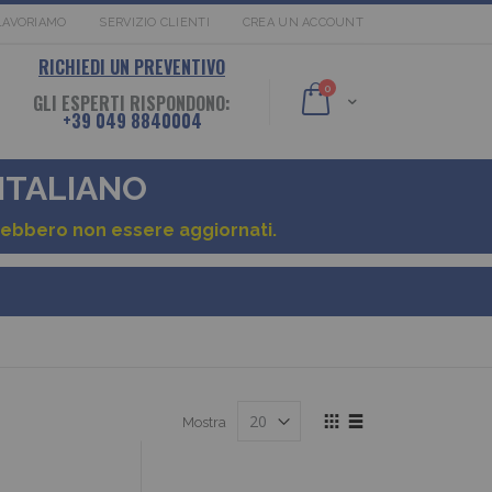
LAVORIAMO
SERVIZIO CLIENTI
CREA UN ACCOUNT
RICHIEDI UN PREVENTIVO
elementi
0
GLI ESPERTI RISPONDONO:
Cart
+39 049 8840004
 ITALIANO
otrebbero non essere aggiornati.
Mostra
Mostra
come
Griglia
Lista