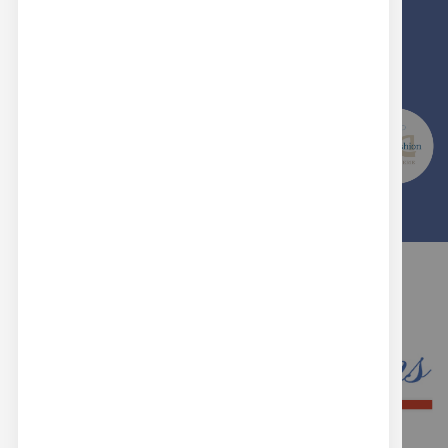
PRODOTTI MADE IN ITALY
SCEGLI LA QUALITA' E L'ESPERIENZA DI
REAL BUTTONS