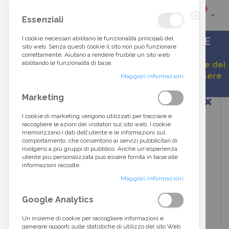
elementi
0
Cart
Cerca
Essenziali
Chiudi
tra
I cookie necessari abilitano le funzionalità principali del
ACCESSORI DI ALTA MODA DALLO STILE
sito web. Senza questi cookie il sito non può funzionare
ITALIANO
correttamente. Aiutano a rendere fruibile un sito web
oltre
abilitando le funzionalità di base.
Gentile cliente, a causa della continua variazione dei
listini, alcuni prezzi esposti potrebbero non essere
40.000
Maggiori Informazioni
aggiornati.
Vai
Marketing
prodotti...
alla
fine
I cookie di marketing vengono utilizzati per tracciare e
della
raccogliere le azioni dei visitatori sul sito web. I cookie
galleria
memorizzano i dati dell'utente e le informazioni sul
di
comportamento, che consentono ai servizi pubblicitari di
immagini
rivolgersi a più gruppi di pubblico. Anche un'esperienza
utente più personalizzata può essere fornita in base alle
informazioni raccolte.
Maggiori Informazioni
Google Analytics
Un insieme di cookie per raccogliere informazioni e
generare rapporti sulle statistiche di utilizzo del sito Web