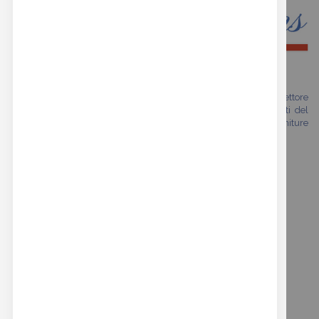
Siamo una realtà che vanta oltre trent'anni di esperienza nel settore
della moda. Il nostro shop online si rivolge a tutti gli specialisti del
mondo fashion che cercano prodotti di alta qualità con finiture
premium esclusive.
REAL BUTTONS GARANTISCE
i seguenti servizi:
SPEDIZIONE SICURA IN ITALIA ED IN EUROPA
PAGAMENTI SICURI CON PAYPAL E BONIFICO
ASSISTENZA PRE E POST VENDITA