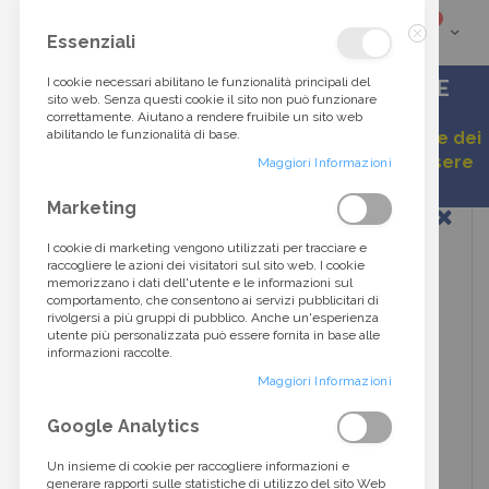
elementi
0
Cart
Cerca
Essenziali
Chiudi
tra
I cookie necessari abilitano le funzionalità principali del
ACCESSORI DI ALTA MODA DALLO STILE
sito web. Senza questi cookie il sito non può funzionare
ITALIANO
correttamente. Aiutano a rendere fruibile un sito web
oltre
abilitando le funzionalità di base.
Gentile cliente, a causa della continua variazione dei
listini, alcuni prezzi esposti potrebbero non essere
40.000
Maggiori Informazioni
aggiornati.
Vai
Marketing
prodotti...
alla
fine
I cookie di marketing vengono utilizzati per tracciare e
della
raccogliere le azioni dei visitatori sul sito web. I cookie
galleria
memorizzano i dati dell'utente e le informazioni sul
di
comportamento, che consentono ai servizi pubblicitari di
immagini
rivolgersi a più gruppi di pubblico. Anche un'esperienza
utente più personalizzata può essere fornita in base alle
informazioni raccolte.
Maggiori Informazioni
Google Analytics
Un insieme di cookie per raccogliere informazioni e
generare rapporti sulle statistiche di utilizzo del sito Web