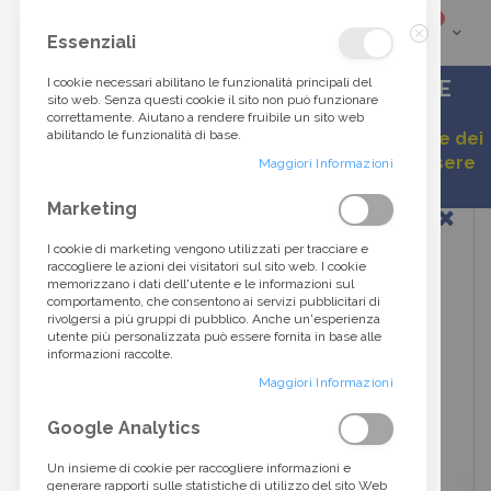
elementi
0
Cart
Cerca
Essenziali
Chiudi
tra
I cookie necessari abilitano le funzionalità principali del
ACCESSORI DI ALTA MODA DALLO STILE
sito web. Senza questi cookie il sito non può funzionare
ITALIANO
correttamente. Aiutano a rendere fruibile un sito web
oltre
abilitando le funzionalità di base.
Gentile cliente, a causa della continua variazione dei
listini, alcuni prezzi esposti potrebbero non essere
40.000
Maggiori Informazioni
aggiornati.
Vai
Marketing
prodotti...
alla
fine
I cookie di marketing vengono utilizzati per tracciare e
della
raccogliere le azioni dei visitatori sul sito web. I cookie
galleria
memorizzano i dati dell'utente e le informazioni sul
di
comportamento, che consentono ai servizi pubblicitari di
immagini
rivolgersi a più gruppi di pubblico. Anche un'esperienza
utente più personalizzata può essere fornita in base alle
informazioni raccolte.
Maggiori Informazioni
Google Analytics
Un insieme di cookie per raccogliere informazioni e
generare rapporti sulle statistiche di utilizzo del sito Web