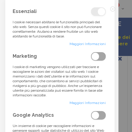
elementi
0
Cart
Cerca
Essenziali
Chiudi
tra
I cookie necessari abilitano le funzionalità principali del
ACCESSORI DI ALTA MODA DALLO STILE
sito web. Senza questi cookie il sito non può funzionare
ITALIANO
correttamente. Aiutano a rendere fruibile un sito web
oltre
abilitando le funzionalità di base.
Gentile cliente, a causa della continua variazione dei
listini, alcuni prezzi esposti potrebbero non essere
40.000
Maggiori Informazioni
aggiornati.
Vai
Marketing
prodotti...
alla
fine
I cookie di marketing vengono utilizzati per tracciare e
della
raccogliere le azioni dei visitatori sul sito web. I cookie
galleria
memorizzano i dati dell'utente e le informazioni sul
di
comportamento, che consentono ai servizi pubblicitari di
immagini
rivolgersi a più gruppi di pubblico. Anche un'esperienza
utente più personalizzata può essere fornita in base alle
informazioni raccolte.
Maggiori Informazioni
Google Analytics
Un insieme di cookie per raccogliere informazioni e
generare rapporti sulle statistiche di utilizzo del sito Web