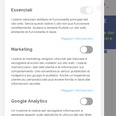
elementi
0
Cart
Cerca
Essenziali
Chiudi
tra
I cookie necessari abilitano le funzionalità principali del
ACCESSORI DI ALTA MODA DALLO STILE
sito web. Senza questi cookie il sito non può funzionare
ITALIANO
correttamente. Aiutano a rendere fruibile un sito web
oltre
abilitando le funzionalità di base.
Gentile cliente, a causa della continua variazione dei
listini, alcuni prezzi esposti potrebbero non essere
40.000
Maggiori Informazioni
aggiornati.
Vai
Marketing
prodotti...
alla
fine
I cookie di marketing vengono utilizzati per tracciare e
della
raccogliere le azioni dei visitatori sul sito web. I cookie
galleria
memorizzano i dati dell'utente e le informazioni sul
di
comportamento, che consentono ai servizi pubblicitari di
immagini
rivolgersi a più gruppi di pubblico. Anche un'esperienza
utente più personalizzata può essere fornita in base alle
informazioni raccolte.
Maggiori Informazioni
Google Analytics
Un insieme di cookie per raccogliere informazioni e
generare rapporti sulle statistiche di utilizzo del sito Web