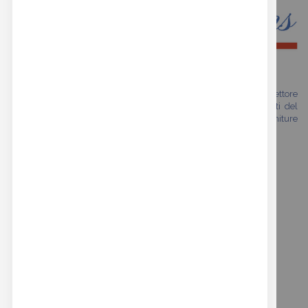
Siamo una realtà che vanta oltre trent'anni di esperienza nel settore
della moda. Il nostro shop online si rivolge a tutti gli specialisti del
mondo fashion che cercano prodotti di alta qualità con finiture
premium esclusive.
REAL BUTTONS GARANTISCE
i seguenti servizi:
SPEDIZIONE SICURA IN ITALIA ED IN EUROPA
PAGAMENTI SICURI CON PAYPAL E BONIFICO
ASSISTENZA PRE E POST VENDITA