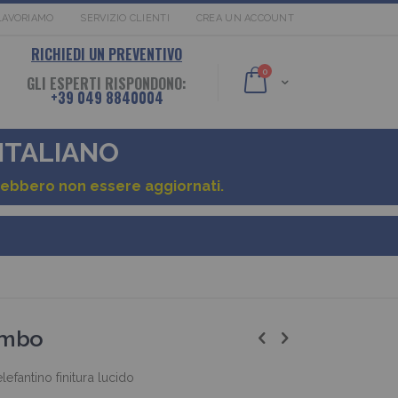
LAVORIAMO
SERVIZIO CLIENTI
CREA UN ACCOUNT
RICHIEDI UN PREVENTIVO
elementi
0
GLI ESPERTI RISPONDONO:
Cart
+39 049 8840004
 ITALIANO
otrebbero non essere aggiornati.
ambo
fantino finitura lucido