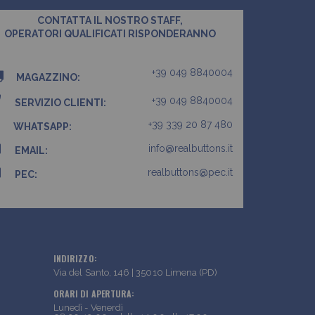
CONTATTA IL NOSTRO STAFF,
OPERATORI QUALIFICATI RISPONDERANNO
+39 049 8840004
MAGAZZINO:
+39 049 8840004
SERVIZIO CLIENTI:
+39 339 20 87 480
WHATSAPP:
info@realbuttons.it
EMAIL:
realbuttons@pec.it
PEC:
INDIRIZZO:
Via del Santo, 146 | 35010 Limena (PD)
ORARI DI APERTURA:
Lunedì - Venerdì