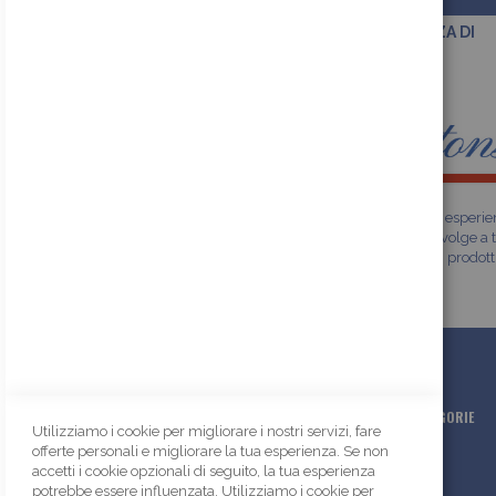
SCEGLI LA QUALITA' E L'ESPERIENZA DI
REAL BUTTONS
Siamo una realtà che vanta oltre trent'anni di esperi
nel settore della moda. Il nostro shop online si rivolge a t
gli specialisti del mondo fashion che cercano prodott
alta qualità con finiture premium esclusive.
SCELTA RAPIDA
PRINCIPALI CATEGORIE
Utilizziamo i cookie per migliorare i nostri servizi, fare
offerte personali e migliorare la tua esperienza. Se non
Azienda
Bottoni
accetti i cookie opzionali di seguito, la tua esperienza
Contatti
Accessori
potrebbe essere influenzata. Utilizziamo i cookie per