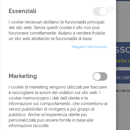
Salta
Essenziali
al
contenuto
Chiudi
I cookie necessari abilitano le funzionalità principali
del sito web. Senza questi cookie il sito non può
funzionare correttamente. Aiutano a rendere fruibile
30 ANNI DI TRADIZIONE ED ESPERIENZA
un sito web abilitando le funzionalità di base.
Maggiori Informazioni
ACCESSOR
Gentile cliente, a causa della 
Marketing
HOME
BOTTONI
ACCESSORI
CHIUSURE LAM
I cookie di marketing vengono utilizzati per tracciare
HOME
BOTTONI
BAMBINO
BOTTONE BAMBINO CON G
e raccogliere le azioni dei visitatori sul sito web. I
cookie memorizzano i dati dell'utente e le
informazioni sul comportamento, che consentono ai
Vai
servizi pubblicitari di rivolgersi a più gruppi di
alla
pubblico. Anche un'esperienza utente più
fine
personalizzata può essere fornita in base alle
della
informazioni raccolte.
galleria