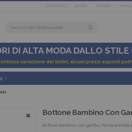
CONTATTACI
ACCEDI
AZIENDA
COME 
Cerca
tra
Cerca
oltre
40.000
I DI ALTA MODA DALLO STILE
tra
prodotti...
40.000
continua variazione dei listini, alcuni prezzi esposti p
articoli
PO
in
AMBO
pronta
consegna
Bottone Bambino Con G
Bottone bambino con gambo, forma animale ele