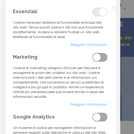
elementi
0
Cart
Cerca
Essenziali
Chiudi
tra
I cookie necessari abilitano le funzionalità principali del
ACCESSORI DI ALTA MODA DALLO STILE
sito web. Senza questi cookie il sito non può funzionare
ITALIANO
correttamente. Aiutano a rendere fruibile un sito web
oltre
abilitando le funzionalità di base.
Gentile cliente, a causa della continua variazione dei
listini, alcuni prezzi esposti potrebbero non essere
40.000
Maggiori Informazioni
aggiornati.
Marketing
prodotti...
I cookie di marketing vengono utilizzati per tracciare e
raccogliere le azioni dei visitatori sul sito web. I cookie
AZIENDA
memorizzano i dati dell'utente e le informazioni sul
comportamento, che consentono ai servizi pubblicitari di
rivolgersi a più gruppi di pubblico. Anche un'esperienza
utente più personalizzata può essere fornita in base alle
informazioni raccolte.
Maggiori Informazioni
Google Analytics
Un insieme di cookie per raccogliere informazioni e
generare rapporti sulle statistiche di utilizzo del sito Web