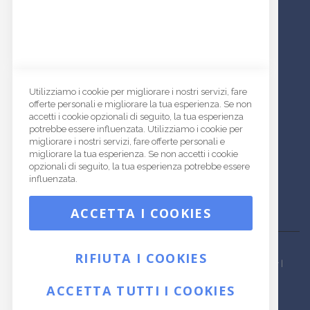
Informativa News Letter
ISCRIVITI
I
s
INDIRIZZO:
c
Via del Santo, 146 | 35010 Limena (PD)
Utilizziamo i cookie per migliorare i nostri servizi, fare
r
offerte personali e migliorare la tua esperienza. Se non
ORARI DI APERTURA:
i
accetti i cookie opzionali di seguito, la tua esperienza
Lunedì - Venerdì
v
potrebbe essere influenzata. Utilizziamo i cookie per
08.30-13.00 e dalle 14.00 alle 17.00
i
migliorare i nostri servizi, fare offerte personali e
t
migliorare la tua esperienza. Se non accetti i cookie
SPEDIAMO CON:
i
opzionali di seguito, la tua esperienza potrebbe essere
a
influenzata.
l
l
ACCETTA I COOKIES
a
n
o
RIFIUTA I COOKIES
s
Tutti i diritti riservati - Real Buttons srl - Limena (PD) - Italia |
Privacy Policy
|
t
r
ACCETTA TUTTI I COOKIES
Partita IVA 02569020288 | Capitale Sociale € 108.758,88
a