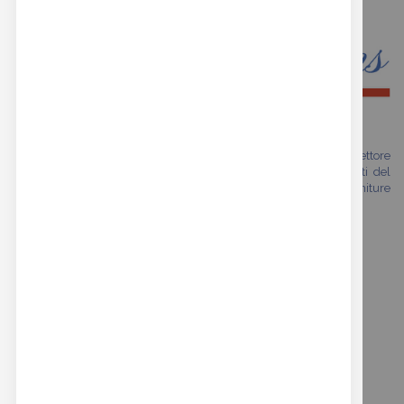
Siamo una realtà che vanta oltre trent'anni di esperienza nel settore
della moda. Il nostro shop online si rivolge a tutti gli specialisti del
mondo fashion che cercano prodotti di alta qualità con finiture
premium esclusive.
REAL BUTTONS GARANTISCE
i seguenti servizi:
SPEDIZIONE SICURA IN ITALIA ED IN EUROPA
PAGAMENTI SICURI CON PAYPAL E BONIFICO