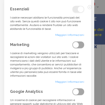
elementi
0
Cart
Cerca
Essenziali
Chiudi
tra
I cookie necessari abilitano le funzionalità principali del
ACCESSORI DI ALTA MODA DALLO STILE
sito web. Senza questi cookie il sito non può funzionare
ITALIANO
correttamente. Aiutano a rendere fruibile un sito web
oltre
abilitando le funzionalità di base.
Gentile cliente, a causa della continua variazione dei
listini, alcuni prezzi esposti potrebbero non essere
40.000
Maggiori Informazioni
aggiornati.
Vai
Marketing
prodotti...
alla
fine
I cookie di marketing vengono utilizzati per tracciare e
della
raccogliere le azioni dei visitatori sul sito web. I cookie
galleria
memorizzano i dati dell'utente e le informazioni sul
di
comportamento, che consentono ai servizi pubblicitari di
immagini
rivolgersi a più gruppi di pubblico. Anche un'esperienza
utente più personalizzata può essere fornita in base alle
informazioni raccolte.
Maggiori Informazioni
Google Analytics
Un insieme di cookie per raccogliere informazioni e
generare rapporti sulle statistiche di utilizzo del sito Web