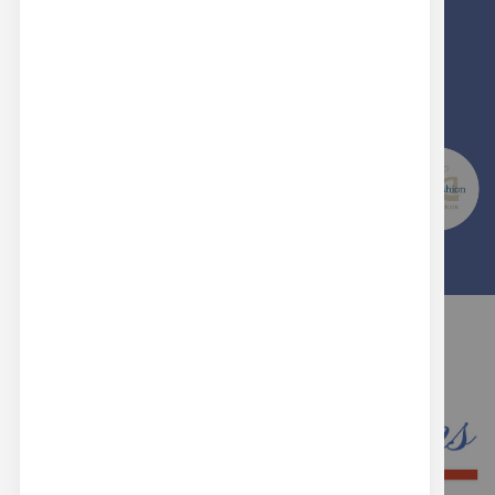
PRODOTTI MADE IN ITALY
SCEGLI LA QUALITA' E L'ESPERIENZA DI
REAL BUTTONS