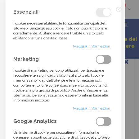
elementi
0
Cart
Cerca
Essenziali
Chiudi
tra
I cookie necessari abilitano le funzionalità principali del
ACCESSORI DI ALTA MODA DALLO STILE
sito web. Senza questi cookie il sito non può funzionare
ITALIANO
correttamente. Aiutano a rendere fruibile un sito web
oltre
abilitando le funzionalità di base.
Gentile cliente, a causa della continua variazione dei
listini, alcuni prezzi esposti potrebbero non essere
40.000
Maggiori Informazioni
aggiornati.
Vai
Marketing
prodotti...
alla
fine
I cookie di marketing vengono utilizzati per tracciare e
della
raccogliere le azioni dei visitatori sul sito web. I cookie
galleria
memorizzano i dati dell'utente e le informazioni sul
di
comportamento, che consentono ai servizi pubblicitari di
immagini
rivolgersi a più gruppi di pubblico. Anche un'esperienza
utente più personalizzata può essere fornita in base alle
informazioni raccolte.
Maggiori Informazioni
Google Analytics
Un insieme di cookie per raccogliere informazioni e
generare rapporti sulle statistiche di utilizzo del sito Web