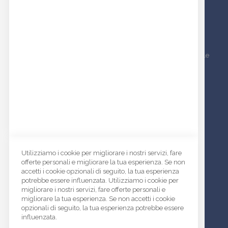
Tessuti americani
NEWSLETTER
Inscriviti alla nostra newsletter per essere sempre aggiornato sulle
nostre novità e iniziative
Informativa News Letter
ISCRIVITI
I
s
INDIRIZZO:
c
Via del Santo, 146 | 35010 Limena (PD)
Utilizziamo i cookie per migliorare i nostri servizi, fare
r
offerte personali e migliorare la tua esperienza. Se non
ORARI DI APERTURA:
i
accetti i cookie opzionali di seguito, la tua esperienza
Lunedì - Venerdì
v
potrebbe essere influenzata. Utilizziamo i cookie per
08.30-13.00 e dalle 14.00 alle 17.00
i
migliorare i nostri servizi, fare offerte personali e
t
migliorare la tua esperienza. Se non accetti i cookie
SPEDIAMO CON:
i
opzionali di seguito, la tua esperienza potrebbe essere
a
influenzata.
l