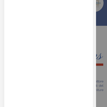
SCEGLI LA QUALITA' E L'ESPERIENZA DI
REAL BUTTONS
Siamo una realtà che vanta oltre trent'anni di esperienza nel settore
della moda. Il nostro shop online si rivolge a tutti gli specialisti del
mondo fashion che cercano prodotti di alta qualità con finiture
premium esclusive.