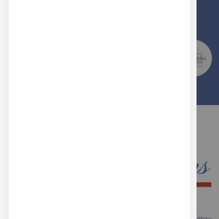
SCEGLI LA QUALITA' E L'ESPERIENZA DI
REAL BUTTONS
Siamo una realtà che vanta oltre trent'anni di esperienza nel settore