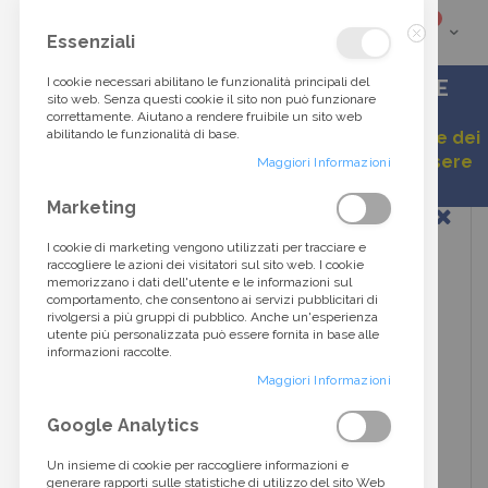
elementi
0
Cart
Cerca
Essenziali
Chiudi
tra
I cookie necessari abilitano le funzionalità principali del
ACCESSORI DI ALTA MODA DALLO STILE
sito web. Senza questi cookie il sito non può funzionare
ITALIANO
correttamente. Aiutano a rendere fruibile un sito web
oltre
abilitando le funzionalità di base.
Gentile cliente, a causa della continua variazione dei
listini, alcuni prezzi esposti potrebbero non essere
40.000
Maggiori Informazioni
aggiornati.
Vai
Marketing
prodotti...
alla
fine
I cookie di marketing vengono utilizzati per tracciare e
della
raccogliere le azioni dei visitatori sul sito web. I cookie
galleria
memorizzano i dati dell'utente e le informazioni sul
di
comportamento, che consentono ai servizi pubblicitari di
immagini
rivolgersi a più gruppi di pubblico. Anche un'esperienza
utente più personalizzata può essere fornita in base alle
informazioni raccolte.
Maggiori Informazioni
Google Analytics
Un insieme di cookie per raccogliere informazioni e
generare rapporti sulle statistiche di utilizzo del sito Web