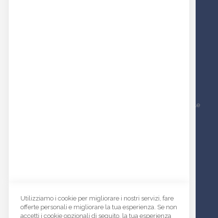
Bottoni
Accessori
Zip e cerniere
Passamaneria
Tessuti americani
NEWSLETTER
Inscriviti alla nostra newsletter per essere sempre aggiornato sulle
nostre novità e iniziative
Informativa News Letter
ISCRIVITI
I
s
INDIRIZZO:
c
Via del Santo, 146 | 35010 Limena (PD)
Utilizziamo i cookie per migliorare i nostri servizi, fare
r
offerte personali e migliorare la tua esperienza. Se non
ORARI DI APERTURA:
i
accetti i cookie opzionali di seguito, la tua esperienza