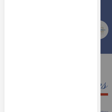
SCEGLI LA QUALITA' E L'ESPERIENZA DI
REAL BUTTONS
Siamo una realtà che vanta oltre trent'anni di esperienza nel settore