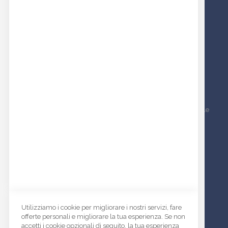
Bottoni
Accessori
Zip e cerniere
Passamaneria
Tessuti americani
NEWSLETTER
Inscriviti alla nostra newsletter per essere sempre aggiornato sulle
nostre novità e iniziative
Informativa News Letter
ISCRIVITI
I
s
INDIRIZZO:
c
Via del Santo, 146 | 35010 Limena (PD)
Utilizziamo i cookie per migliorare i nostri servizi, fare
r
offerte personali e migliorare la tua esperienza. Se non
ORARI DI APERTURA:
i
accetti i cookie opzionali di seguito, la tua esperienza