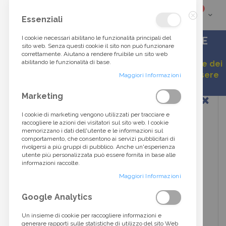
elementi
0
Cart
Cerca
Essenziali
Chiudi
tra
I cookie necessari abilitano le funzionalità principali del
ACCESSORI DI ALTA MODA DALLO STILE
sito web. Senza questi cookie il sito non può funzionare
ITALIANO
correttamente. Aiutano a rendere fruibile un sito web
oltre
abilitando le funzionalità di base.
Gentile cliente, a causa della continua variazione dei
listini, alcuni prezzi esposti potrebbero non essere
40.000
Maggiori Informazioni
aggiornati.
Vai
Marketing
prodotti...
alla
fine
I cookie di marketing vengono utilizzati per tracciare e
della
raccogliere le azioni dei visitatori sul sito web. I cookie
galleria
memorizzano i dati dell'utente e le informazioni sul
di
comportamento, che consentono ai servizi pubblicitari di
immagini
rivolgersi a più gruppi di pubblico. Anche un'esperienza
utente più personalizzata può essere fornita in base alle
informazioni raccolte.
Maggiori Informazioni
Google Analytics
Un insieme di cookie per raccogliere informazioni e
generare rapporti sulle statistiche di utilizzo del sito Web